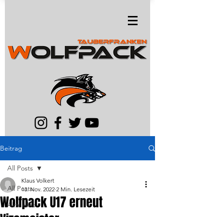
Beitrag
All Posts
Klaus Volkert
All Posts
13. Nov. 2022
2 Min. Lesezeit
Wolfpack U17 erneut
Aktuelles