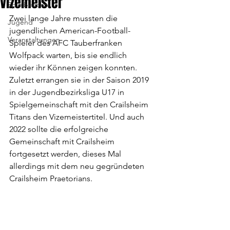
Vizemeister
Spielberichte
Zwei lange Jahre mussten die 
Jugend
jugendlichen American-Football-
Veranstaltungen
Spieler des AFC Tauberfranken 
Wolfpack warten, bis sie endlich 
wieder ihr Können zeigen konnten. 
Zuletzt errangen sie in der Saison 2019 
in der Jugendbezirksliga U17 in 
Spielgemeinschaft mit den Crailsheim 
Titans den Vizemeistertitel. Und auch 
2022 sollte die erfolgreiche 
Gemeinschaft mit Crailsheim 
fortgesetzt werden, dieses Mal 
allerdings mit dem neu gegründeten 
Crailsheim Praetorians.