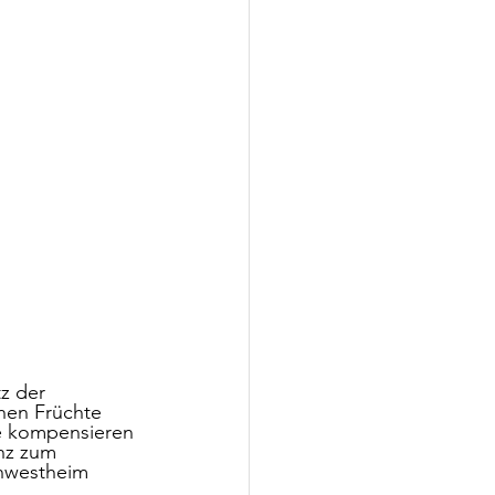
z der 
chen Früchte 
e kompensieren 
nz zum 
rnwestheim 