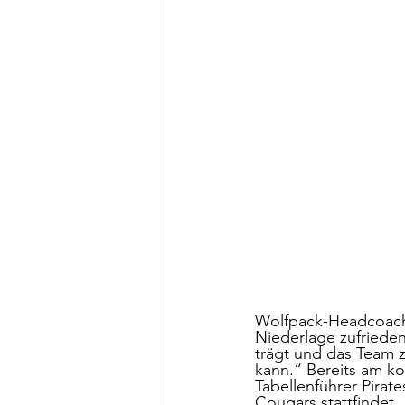
Wolfpack-Headcoach 
Niederlage zufrieden
trägt und das Team 
kann.“ Bereits am k
Tabellenführer Pirat
Cougars stattfindet.