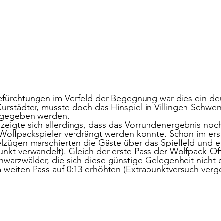
ürchtungen im Vorfeld der Begegnung war dies ein deu
urstädter, musste doch das Hinspiel in Villingen-Schwe
bgegeben werden. 
 zeigte sich allerdings, dass das Vorrundenergebnis noch
Wolfpackspieler verdrängt werden konnte. Schon im ers
lzügen marschierten die Gäste über das Spielfeld und er
punkt verwandelt). Gleich der erste Pass der Wolfpack-Of
hwarzwälder, die sich diese günstige Gelegenheit nicht
 weiten Pass auf 0:13 erhöhten (Extrapunktversuch verg