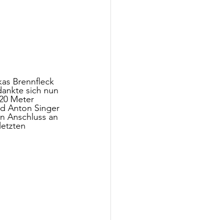
kas Brennfleck 
ankte sich nun 
 20 Meter 
nd Anton Singer 
n Anschluss an 
etzten 