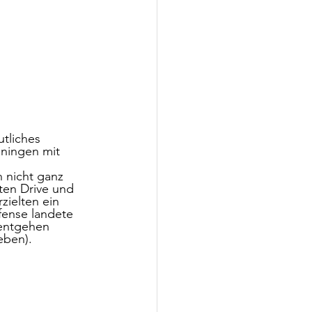
tliches 
nningen mit 
 nicht ganz 
ten Drive und 
zielten ein 
fense landete 
 entgehen 
eben). 