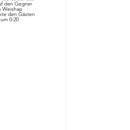
uf den Gegner 
en Weishap 
ckte den Gästen 
zum 0:20 