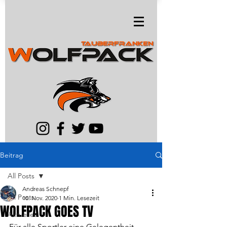
Beitrag
All Posts
Andreas Schnepf
All Posts
10. Nov. 2020
1 Min. Lesezeit
WOLFPACK GOES TV
Aktuelles
Für alle Sportler eine Gelegentheit, 