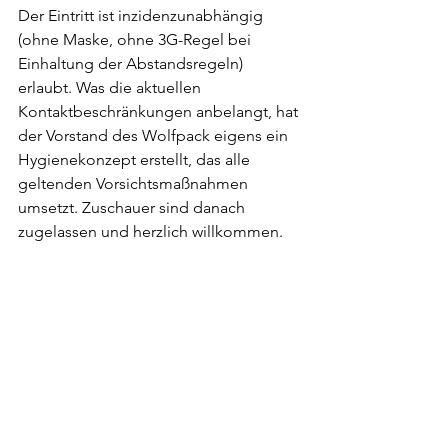
Der Eintritt ist inzidenzunabhängig 
(ohne Maske, ohne 3G-Regel bei 
Einhaltung der Abstandsregeln) 
erlaubt. Was die aktuellen 
Kontaktbeschränkungen anbelangt, hat 
der Vorstand des Wolfpack eigens ein 
Hygienekonzept erstellt, das alle 
geltenden Vorsichtsmaßnahmen 
umsetzt. Zuschauer sind danach 
zugelassen und herzlich willkommen. 
Wie gewohnt werden die Helfer des 
Wolfpack bestens für das leibliche 
Wohl sorgen und die Spirit Wolf Girls, 
die Cheerleader des Wolfpack, die 
Stimmung kräftig anheizen. Das 
Vorprogramm beginnt bereits um 14.30 
Uhr, der Kick Off erfolgt um 15 Uhr. 
Weitere stets aktuelle Informationen 
finden sich auf der Homepage des 