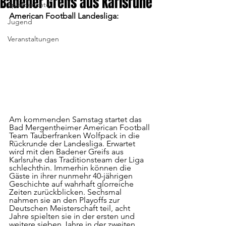
Badener Greifs aus Karlsruhe
Spielberichte
American Football Landesliga:
Jugend
Veranstaltungen
Am kommenden Samstag startet das 
Bad Mergentheimer American Football 
Team Tauberfranken Wolfpack in die 
Rückrunde der Landesliga. Erwartet 
wird mit den Badener Greifs aus 
Karlsruhe das Traditionsteam der Liga 
schlechthin. Immerhin können die 
Gäste in ihrer nunmehr 40-jährigen 
Geschichte auf wahrhaft glorreiche 
Zeiten zurückblicken. Sechsmal 
nahmen sie an den Playoffs zur 
Deutschen Meisterschaft teil, acht 
Jahre spielten sie in der ersten und 
weitere sieben Jahre in der zweiten 