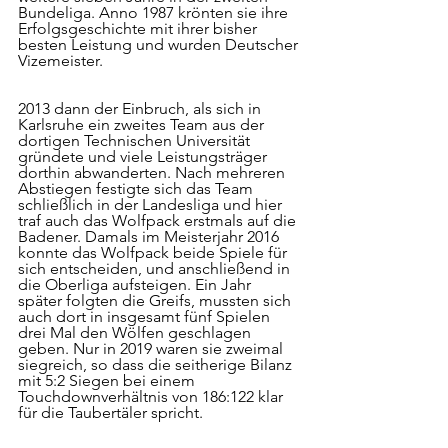
Bundeliga. Anno 1987 krönten sie ihre 
Erfolgsgeschichte mit ihrer bisher 
besten Leistung und wurden Deutscher 
Vizemeister. 
2013 dann der Einbruch, als sich in 
Karlsruhe ein zweites Team aus der 
dortigen Technischen Universität 
gründete und viele Leistungsträger 
dorthin abwanderten. Nach mehreren 
Abstiegen festigte sich das Team 
schließlich in der Landesliga und hier 
traf auch das Wolfpack erstmals auf die 
Badener. Damals im Meisterjahr 2016 
konnte das Wolfpack beide Spiele für 
sich entscheiden, und anschließend in 
die Oberliga aufsteigen. Ein Jahr 
später folgten die Greifs, mussten sich 
auch dort in insgesamt fünf Spielen 
drei Mal den Wölfen geschlagen 
geben. Nur in 2019 waren sie zweimal 
siegreich, so dass die seitherige Bilanz 
mit 5:2 Siegen bei einem 
Touchdownverhältnis von 186:122 klar 
für die Taubertäler spricht.