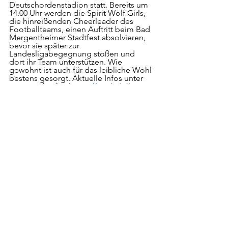
Deutschordenstadion statt. Bereits um 
14.00 Uhr werden die Spirit Wolf Girls, 
die hinreißenden Cheerleader des 
Footballteams, einen Auftritt beim Bad 
Mergentheimer Stadtfest absolvieren, 
bevor sie später zur 
Landesligabegegnung stoßen und 
dort ihr Team unterstützen. Wie 
gewohnt ist auch für das leibliche Wohl 
bestens gesorgt. Aktuelle Infos unter 
„
www.tauberfrankenwolfpack.de
“ 
sowie in den sozialen Medien.
Aktuelles
Spielberichte
Veranstaltungen
Alle ansehen
Aktuelle Beiträge