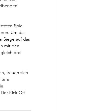
leibenden 
teten Spiel 
ieren. Um das 
i Siege auf das 
n mit den 
leich drei 
n, freuen sich 
itere 
ie 
Der Kick Off 