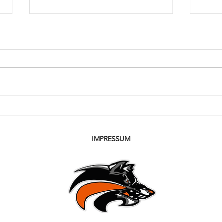
Wolfpack beendet Saison
Wolfp
Korn
IMPRESSUM