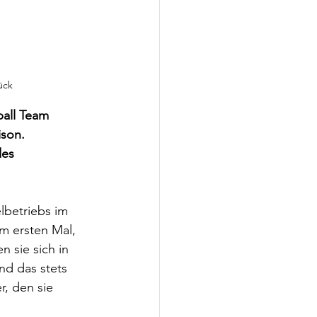
ück
all Team 
son. 
des 
lbetriebs im 
m ersten Mal, 
 sie sich in 
nd das stets 
r, den sie 