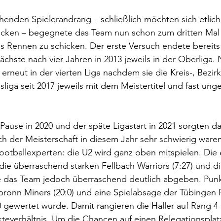
enden Spielerandrang – schließlich möchten sich etlich
ücken – begegnete das Team nun schon zum dritten Mal 
s Rennen zu schicken. Der erste Versuch endete bereits
ächste nach vier Jahren in 2013 jeweils in der Oberliga. 
 erneut in der vierten Liga nachdem sie die Kreis-, Bezir
sliga seit 2017 jeweils mit dem Meistertitel und fast ung
ause in 2020 und der späte Ligastart in 2021 sorgten daf
ch der Meisterschaft in diesem Jahr sehr schwierig waren
 Footballexperten: die U2 wird ganz oben mitspielen. Die 
die überraschend starken Fellbach Warriors (7:27) und 
te das Team jedoch überraschend deutlich abgeben. Punk
bronn Miners (20:0) und eine Spielabsage der Tübingen 
:0 gewertet wurde. Damit rangieren die Haller auf Rang 4
everhältnis. Um die Chancen auf einen Relegationsplatz