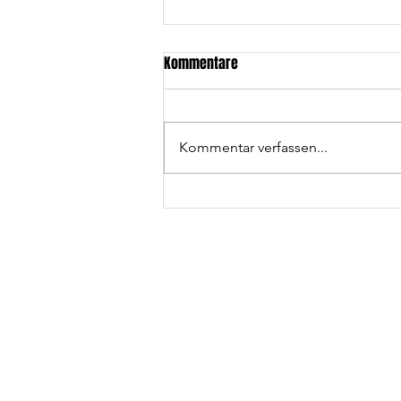
Kommentare
Kommentar verfassen...
Wolfpack U17 erneut Vizemeister