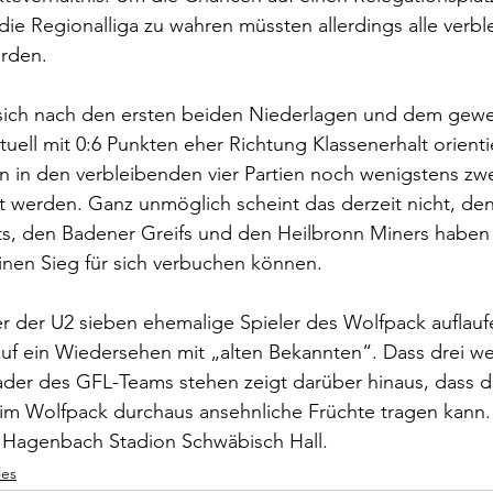
 die Regionalliga zu wahren müssten allerdings alle verb
rden.
ich nach den ersten beiden Niederlagen und dem gewer
uell mit 0:6 Punkten eher Richtung Klassenerhalt orient
n in den verbleibenden vier Partien noch wenigstens zwe
 werden. Ganz unmöglich scheint das derzeit nicht, den
s, den Badener Greifs und den Heilbronn Miners haben g
inen Sieg für sich verbuchen können.
r der U2 sieben ehemalige Spieler des Wolfpack auflaufe
f ein Wiedersehen mit „alten Bekannten“. Dass drei we
ader des GFL-Teams stehen zeigt darüber hinaus, dass d
m Wolfpack durchaus ansehnliche Früchte tragen kann. 
m Hagenbach Stadion Schwäbisch Hall.
les