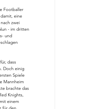
e Footballer 
damit, eine 
 nach zwei 
Nun - im dritten 
ks- und 
eschlagen 
ür, dass 
. Doch einig 
ersten Spiele 
die Mannheim 
te brachte das 
Red Knights, 
 mit einem 
 für den 