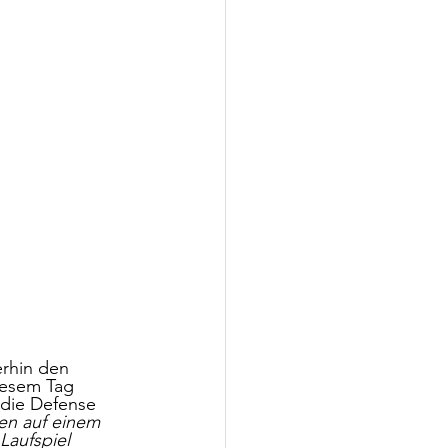
erhin den 
iesem Tag 
die Defense 
gen auf einem 
Laufspiel 