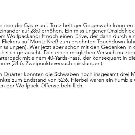
rehten die Gäste auf. Trotz heftiger Gegenwehr konnten
reinander auf 28:0 erhöhen. Ein misslungener Onsidekick 
em Wolfpackangriff noch einen Drive, der dann durch ei
Flickers auf Moritz Kreß zum ersehnten Touchdown führt
isslungen). Wer jetzt aber schon mit den Gedanken in 
ah sich getäuscht. Den einen möglichen Versuch nutzte 
terback mit einem 40-Yards-Pass, der konsequent in di
nte (34:6, Zweipunkteversuch misslungen). 
ten Quarter konnten die Schwaben noch insgesamt drei M
unkte zum Endstand von 52:6. Hierbei waren ein Fumble 
en der Wolfpack-Offense behilflich. 