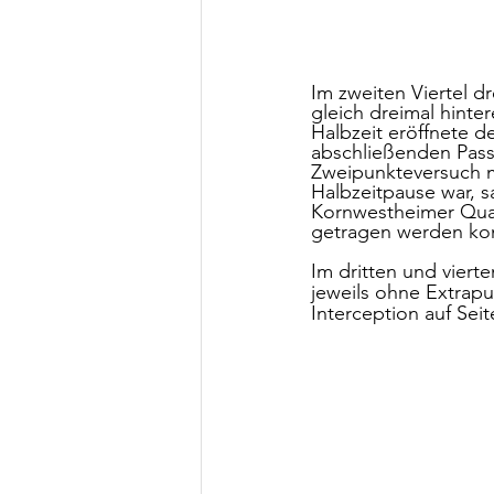
Im zweiten Viertel d
gleich dreimal hinte
Halbzeit eröffnete d
abschließenden Pass 
Zweipunkteversuch m
Halbzeitpause war, s
Kornwestheimer Quar
getragen werden kon
Im dritten und vier
jeweils ohne Extrap
Interception auf Seit