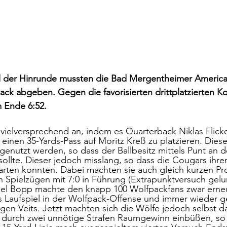
el der Hinrunde mussten die Bad Mergentheimer America
ck abgeben. Gegen die favorisierten drittplatzierten K
 Ende 6:52.
e vielversprechend an, indem es Quarterback Niklas Flick
einen 35-Yards-Pass auf Moritz Kreß zu platzieren. Dieser
genutzt werden, so dass der Ballbesitz mittels Punt an 
lte. Dieser jedoch misslang, so dass die Cougars ihren
tarten konnten. Dabei machten sie auch gleich kurzen P
 Spielzügen mit 7:0 in Führung (Extrapunktversuch gelu
uel Bopp machte den knapp 100 Wolfpackfans zwar erne
 Laufspiel in der Wolfpack-Offense und immer wieder g
ürgen Veits. Jetzt machten sich die Wölfe jedoch selbst 
durch zwei unnötige Strafen Raumgewinn einbüßen, so da