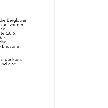
 die Berglöwen 
kurz vor der 
nen 
e (28:6, 
der 
der 
e Endzone 
al punkten, 
und eine 