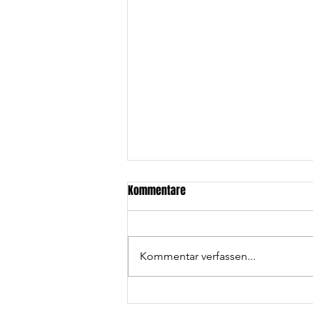
Kommentare
Kommentar verfassen...
Wolfpack U17 erneut Vizemeister