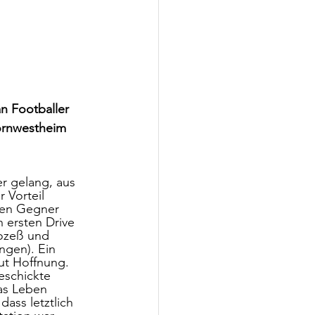
n Footballer 
ornwestheim 
er gelang, aus 
 Vorteil 
den Gegner 
 ersten Drive 
rozeß und 
ngen). Ein 
ut Hoffnung. 
eschickte 
das Leben 
ss letztlich 