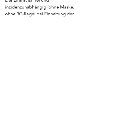
Der Eintritt ist frei und 
inzidenzunabhängig (ohne Maske, 
ohne 3G-Regel bei Einhaltung der 
Abstandsregeln) erlaubt. Wie gewohnt 
werden die Helfer des Wolfpack 
bestens für das leibliche Wohl sorgen 
und die Spirit Wolf Girls, die 
Cheerleader des Wolfpack, die 
Stimmung kräftig anheizen. Das 
Vorprogramm beginnt bereits um 14.30 
Uhr, der Kick Off erfolgt um 15 Uhr. 
Aktuelles
Alle ansehen