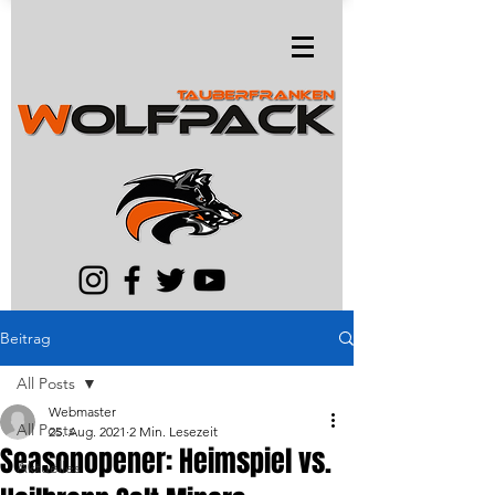
Beitrag
All Posts
Webmaster
All Posts
25. Aug. 2021
2 Min. Lesezeit
Seasonopener: Heimspiel vs.
Aktuelles