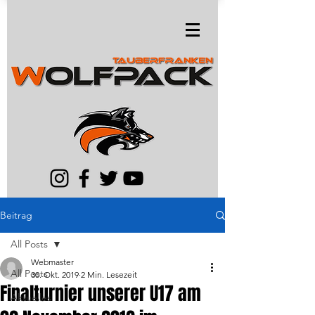
Beitrag
All Posts
Webmaster
All Posts
30. Okt. 2019
2 Min. Lesezeit
Finalturnier unserer U17 am
Aktuelles