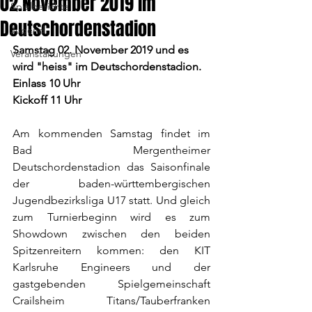
02.November 2019 im
Spielberichte
Deutschordenstadion
Jugend
Samstag 02. November 2019 und es 
Veranstaltungen
wird "heiss" im Deutschordenstadion.
Einlass 10 Uhr
Kickoff 11 Uhr
Am kommenden Samstag findet im 
Bad Mergentheimer 
Deutschordenstadion das Saisonfinale 
der baden-württembergischen 
Jugendbezirksliga U17 statt. Und gleich 
zum Turnierbeginn wird es zum 
Showdown zwischen den beiden 
Spitzenreitern kommen: den KIT 
Karlsruhe Engineers und der 
gastgebenden Spielgemeinschaft 
Crailsheim Titans/Tauberfranken 