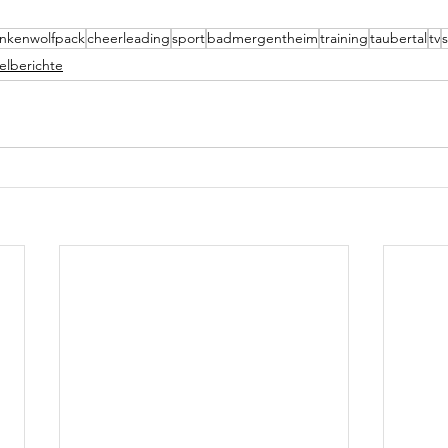
ankenwolfpack
cheerleading
sport
badmergentheim
training
taubertal
tv
elberichte