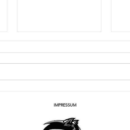
Wolfpack beendet Saison
Wolfp
Korn
IMPRESSUM