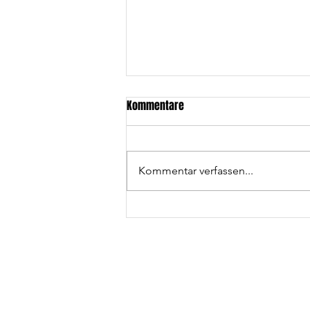
Kommentare
Kommentar verfassen...
Wolfpack U17 erneut Vizemeister