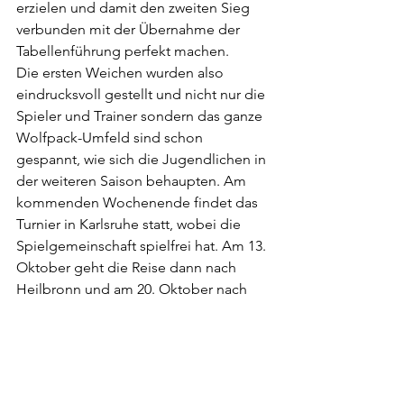
erzielen und damit den zweiten Sieg 
verbunden mit der Übernahme der 
Tabellenführung perfekt machen.
Die ersten Weichen wurden also 
eindrucksvoll gestellt und nicht nur die 
Spieler und Trainer sondern das ganze 
Wolfpack-Umfeld sind schon 
gespannt, wie sich die Jugendlichen in 
der weiteren Saison behaupten. Am 
kommenden Wochenende findet das 
Turnier in Karlsruhe statt, wobei die 
Spielgemeinschaft spielfrei hat. Am 13. 
Oktober geht die Reise dann nach 
Heilbronn und am 20. Oktober nach 
Biberach. Erst am 3. November findet 
das Heimspiel dann zum Saisonfinale 
in Bad Mergentheim statt.
Die Punkte für die SG Titans/Wolfpack 
erzielten:
 Timo Adrian (22), Jona Hirsch 