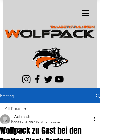
Beitrag
All Posts
Webmaster
All Posts
14. Sept. 2023
2 Min. Lesezeit
Wolfpack zu Gast bei den
Aktuelles