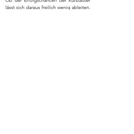
Ob der Erfolgschancen der Kurstädter 
lässt sich daraus freilich wenig ableiten. 
Nach wie vor hat das Team um 
Headcoach Thomas Raczek mit der 
geringen Größe des Spielerkaders zu 
kämpfen. So ist auch am kommenden 
Wochenende jeder halbwegs 
einsatzfähige Spieler gefragt. Immerhin 
tut das der Spielfreude und dem 
herausragenden Teamgeist keinen 
Abbruch. 
Alle ansehen
Aktuelle Beiträge