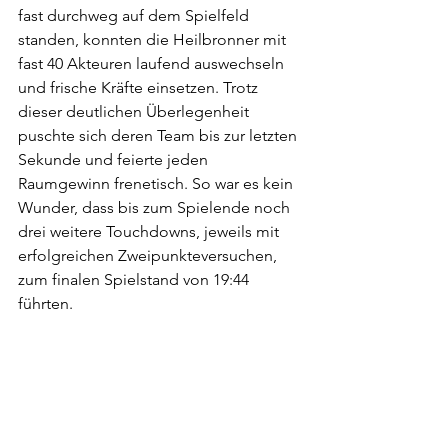
fast durchweg auf dem Spielfeld 
standen, konnten die Heilbronner mit 
fast 40 Akteuren laufend auswechseln 
und frische Kräfte einsetzen. Trotz 
dieser deutlichen Überlegenheit 
puschte sich deren Team bis zur letzten 
Sekunde und feierte jeden 
Raumgewinn frenetisch. So war es kein 
Wunder, dass bis zum Spielende noch 
drei weitere Touchdowns, jeweils mit 
erfolgreichen Zweipunkteversuchen, 
zum finalen Spielstand von 19:44 
führten.
Heilbronn ist ungeschlagener und 
damit verdienter Meister der Saison 
2025. Dem Wolfpack blieb immerhin 
der Vizemeistertitel, da außer den 
beiden Spielen gegen Heilbronn alle 