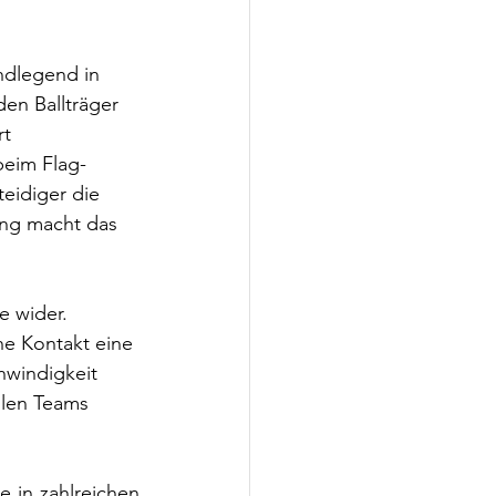
ndlegend in 
den Ballträger 
t 
beim Flag-
eidiger die 
ung macht das 
e wider. 
he Kontakt eine 
hwindigkeit 
llen Teams 
 in zahlreichen 