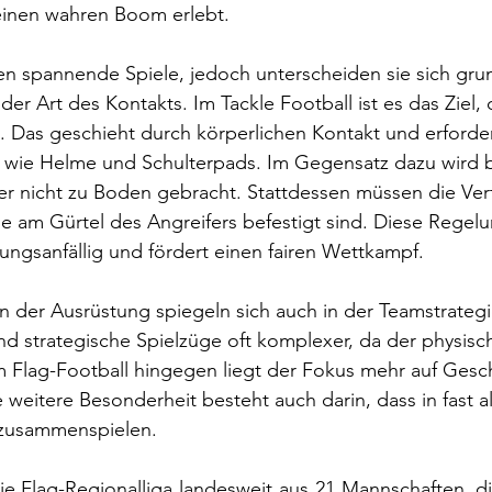
einen wahren Boom erlebt.
en spannende Spiele, jedoch unterscheiden sie sich gru
er Art des Kontakts. Im Tackle Football ist es das Ziel, 
 Das geschieht durch körperlichen Kontakt und erforder
g wie Helme und Schulterpads. Im Gegensatz dazu wird 
ger nicht zu Boden gebracht. Stattdessen müssen die Vert
e am Gürtel des Angreifers befestigt sind. Diese Regel
zungsanfällig und fördert einen fairen Wettkampf.
n der Ausrüstung spiegeln sich auch in der Teamstrategi
ind strategische Spielzüge oft komplexer, da der physisc
Im Flag-Football hingegen liegt der Fokus mehr auf Gesc
 weitere Besonderheit besteht auch darin, dass in fast a
zusammenspielen.
e Flag-Regionalliga landesweit aus 21 Mannschaften, die