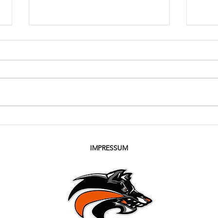
Spitz
Achtungserfolg der Wolfpack
Flagfootballer
IMPRESSUM