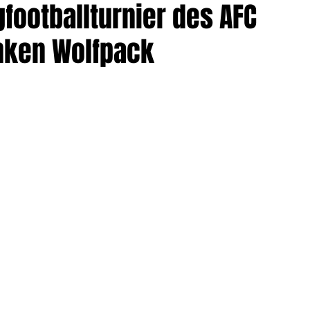
gfootballturnier des AFC
nken Wolfpack