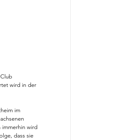
Club 
tet wird in der 
theim im 
rwachsenen 
n immerhin wird 
lge, dass sie 