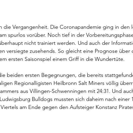
n die Vergangenheit. Die Coronapandemie ging in den l
am spurlos vorüber. Noch tief in der Vorbereitungsphas
berhaupt nicht trainiert werden. Und auch der Informati
en versiegte zusehends. So gleicht eine Prognose über
em ersten Saisonspiel einem Griff in die Wundertüte.
ie beiden ersten Begegnungen, die bereits stattgefund
ligen Regionalligisten Heilbronn Salt Miners völlig über
mmers aus Villingen-Schwenningen mit 24:31. Und auch d
n Ludwigsburg Bulldogs mussten sich daheim nach einer 
n Viertels am Ende gegen den Aufsteiger Konstanz Pirates