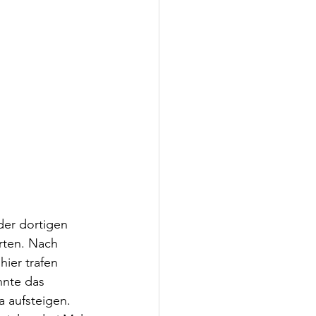
der dortigen 
rten. Nach 
ier trafen 
nnte das 
 aufsteigen. 