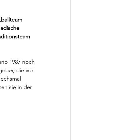
ballteam 
badische 
aditionsteam 
anno 1987 noch 
eber, die vor 
Sechsmal 
en sie in der 