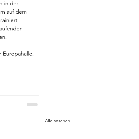
 in der 
am auf dem 
ainiert 
laufenden 
en.
r Europahalle. 
Alle ansehen