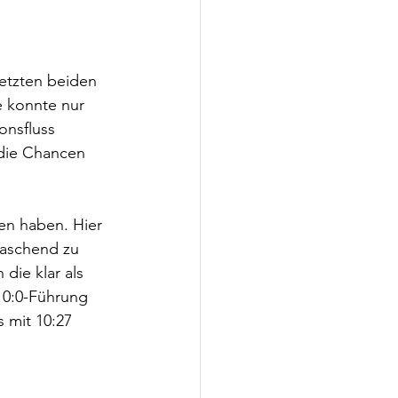
etzten beiden 
e konnte nur 
onsfluss 
 die Chancen 
en haben. Hier 
raschend zu 
ie klar als 
10:0-Führung 
 mit 10:27 