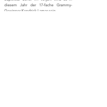
diesem Jahr der 17-fache Grammy-
Gewinner Kendrick Lamar sein.
Die Vorberichterstattung über den 
Super Bowl und damit bereits die 
Saalöffnung im MOVIES beginnt am 
späten Sonntagabend um 22.30 Uhr bei 
30 Liter Freibier. Der Kick Off ist auf 
Montag 0.30 Uhr angesetzt. Tickets gibt 
es direkt beim MOVIES. Weitere Infos in 
den sozialen Medien.
Alle ansehen
Aktuelle Beiträge