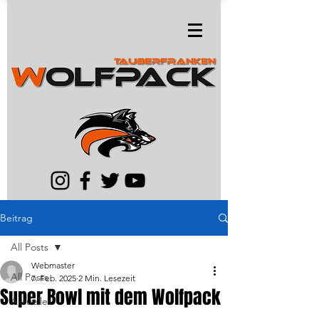
Beitrag
All Posts
Webmaster
All Posts
7. Feb. 2025
2 Min. Lesezeit
Super Bowl mit dem Wolfpack
Aktuelles