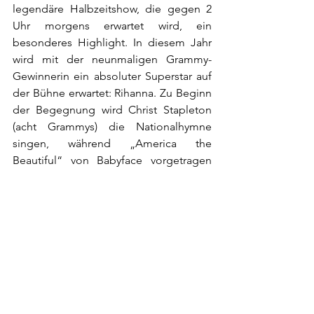
legendäre Halbzeitshow, die gegen 2 
Uhr morgens erwartet wird, ein 
besonderes Highlight. In diesem Jahr 
wird mit der neunmaligen Grammy-
Gewinnerin ein absoluter Superstar auf 
der Bühne erwartet: Rihanna. Zu Beginn 
der Begegnung wird Christ Stapleton 
(acht Grammys) die Nationalhymne 
singen, während „America the 
Beautiful“ von Babyface vorgetragen 
wird. 
Die Vorberichterstattung über den 
Super Bowl und damit bereits die 
Saalöffnung im MOVIES beginnt am 
späten Sonntagabend um 22:30 Uhr. 
Der Kick Off ist auf Montag 0:30 Uhr 
angesetzt. Der Eintritt ist wie in den 
letzten Jahren frei. Weitere Infos über 