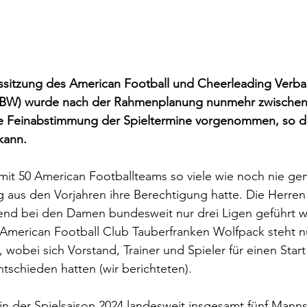
sssitzung des American Football und Cheerleading Verb
BW) wurde nach der Rahmenplanung nunmehr zwischen
ie Feinabstimmung der Spieltermine vorgenommen, so d
kann.
mit 50 American Footballteams so viele wie noch nie ge
 aus den Vorjahren ihre Berechtigung hatte. Die Herren 
end bei den Damen bundesweit nur drei Ligen geführt w
merican Football Club Tauberfranken Wolfpack steht n
 wobei sich Vorstand, Trainer und Spieler für einen Star
schieden hatten (wir berichteten).
n in der Spielsaison 2024 landesweit insgesamt fünf Mann