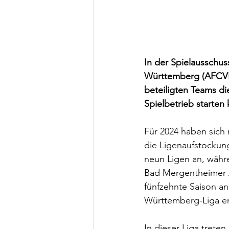
In der Spielausschu
Württemberg (AFCV
beteiligten Teams d
Spielbetrieb starten 
Für 2024 haben sich 
die Ligenaufstockung
neun Ligen an, währ
Bad Mergentheimer A
fünfzehnte Saison an,
Württemberg-Liga ent
In dieser Liga trete