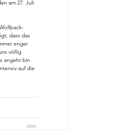
en am 27. Juli 
 Wolfpack-
igt, dass das 
immer enger 
ns völlig 
s angeht bin 
tensiv auf die 