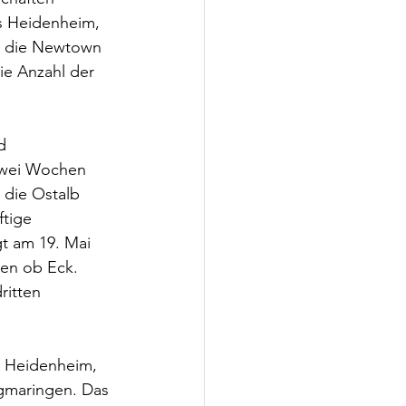
s Heidenheim, 
ie die Newtown 
ie Anzahl der 
d 
Zwei Wochen 
 die Ostalb 
tige 
t am 19. Mai 
en ob Eck. 
itten 
n Heidenheim, 
igmaringen. Das 