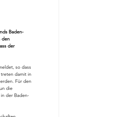
ands Baden-
 den 
ass der 
meldet, so dass 
treten damit in 
erden. Für den 
un die 
t in der Baden-
schaften 