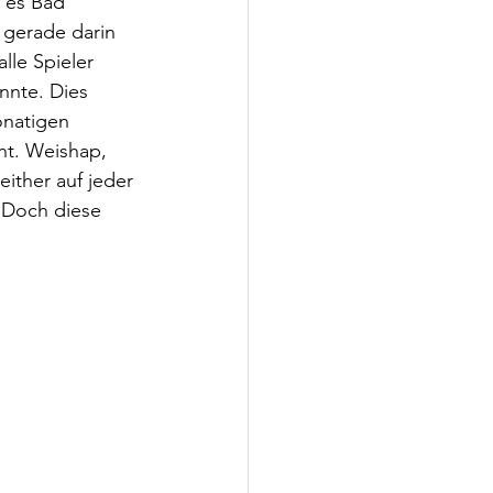
 es Bad 
gerade darin 
lle Spieler 
nnte. Dies 
natigen 
ht. Weishap, 
ither auf jeder 
. Doch diese 