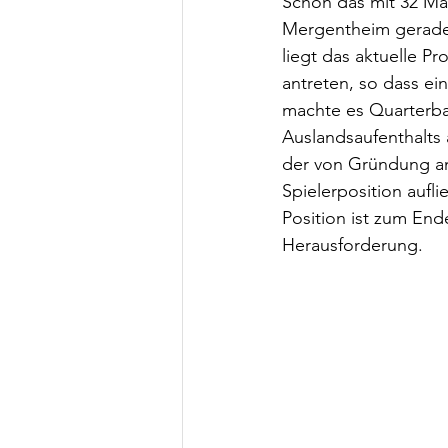
Schon das mit 32 Man
Mergentheim gerade 
liegt das aktuelle Pr
antreten, so dass ei
machte es Quarterba
Auslandsaufenthalts 
der von Gründung an 
Spielerposition aufli
Position ist zum End
Herausforderung.