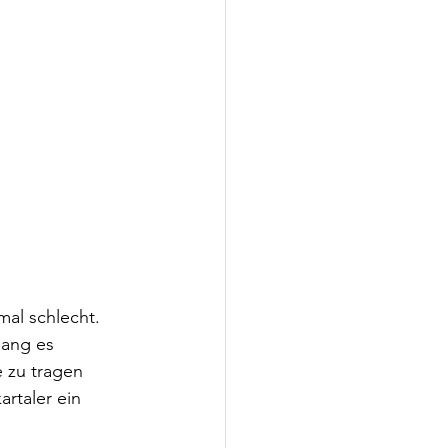
mal schlecht. 
lang es 
 zu tragen 
rtaler ein 