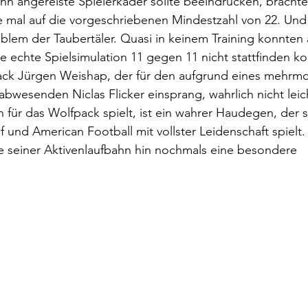
n angereiste Spielerkader sollte beeindrucken, brachte
mal auf die vorgeschriebenen Mindestzahl von 22. Und 
oblem der Taubertäler. Quasi in keinem Training konnten a
ne echte Spielsimulation 11 gegen 11 nicht stattfinden ko
ck Jürgen Weishap, der für den aufgrund eines mehrmo
abwesenden Niclas Flicker einsprang, wahrlich nicht leic
für das Wolfpack spielt, ist ein wahrer Haudegen, der se
ef und American Football mit vollster Leidenschaft spielt
e seiner Aktivenlaufbahn hin nochmals eine besondere 