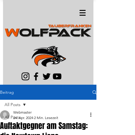
Beitrag
All Posts
Webmaster
All Posts
24. Apr. 2024
2 Min. Lesezeit
Auftaktgegner am Samstag:
Aktuelles