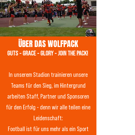
ÜBER DAS
WOLFPACK
GUTS - GRACE - GLORY - JOIN THE PACK!
In unserem Stadion trainieren unsere
Teams für den Sieg, im Hintergrund
arbeiten Staff, Partner und Sponsoren
für den Erfolg - denn wir alle teilen eine
Leidenschaft:
Football ist für uns mehr als ein Sport