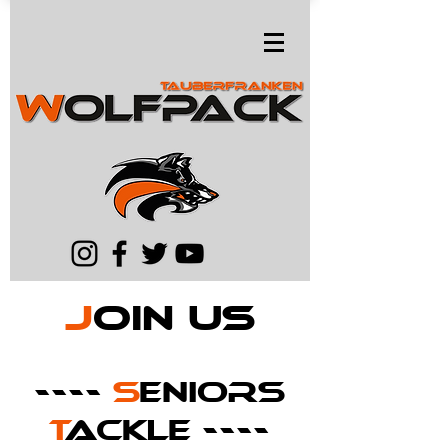
J
oin US
----
S
ENIORS
T
ACKLE ----