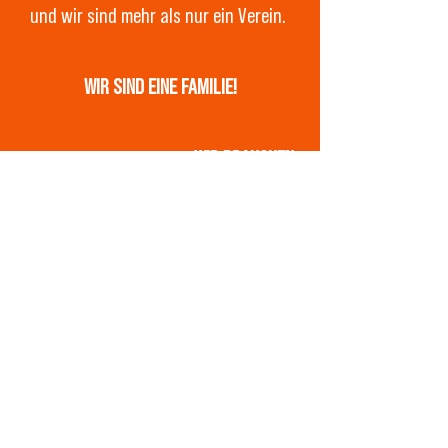
und wir sind mehr als nur ein Verein.
WIR SIND EINE FAMILIE!
Sei ein Teil davon, denn
WIR BRAUCHEN
DICH!
Das Tauberfranken Wolfpack ist ein
American Football Verein aus Bad
Mergentheim. Die Heimspiele werden im
Deutschordenstadion in Bad
Mergentheim ausgetragen.