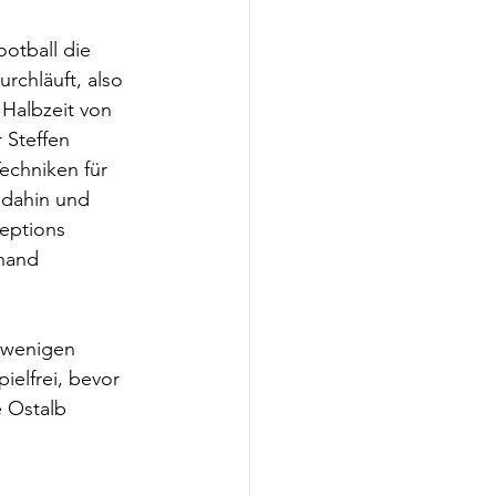
otball die 
rchläuft, also 
Halbzeit von 
 Steffen 
echniken für 
dahin und 
eptions 
nand 
 wenigen 
elfrei, bevor 
 Ostalb 