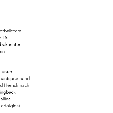
otballteam 
 15. 
nbekannten 
in 
 unter 
ementsprechend 
d Herrick nach 
ningback 
lline 
erfolglos).