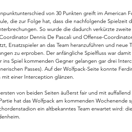
punktunterschied von 30 Punkten greift im American Fo
e, die zur Folge hat, dass die nachfolgende Spielzeit du
nterbrechungen. So wurde die dadurch verkürzte zweite 
Coordinator Dennis De Pascali und Offense-Coordinator
zt, Ersatzspieler an das Team heranzuführen und neue T
n zu erproben. Der anfängliche Spielfluss war damit 
 ins Spiel kommenden Gegner gelangen gar drei Interc
nerischen Passes). Auf der Wolfpack-Seite konnte Ferdi
mit einer Interception glänzen.
sten von beiden Seiten äußerst fair und mit auffallend
n Partie hat das Wolfpack am kommenden Wochenende spi
hordenstadion ein altbekanntes Team erwartet wird: die
denheim.