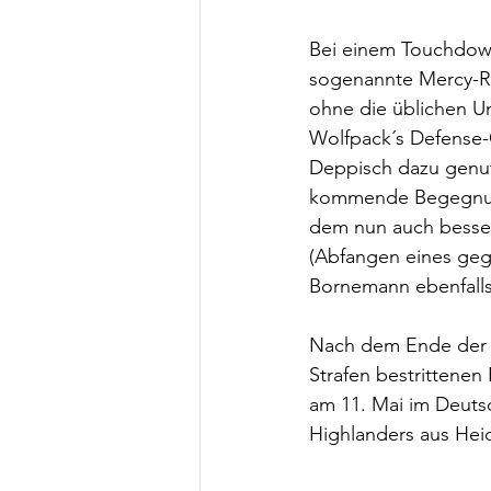
Bei einem Touchdown
sogenannte Mercy-Rul
ohne die üblichen U
Wolfpack´s Defense-
Deppisch dazu genut
kommende Begegnunge
dem nun auch besser
(Abfangen eines geg
Bornemann ebenfalls 
Nach dem Ende der er
Strafen bestrittene
am 11. Mai im Deutsc
Highlanders aus Hei