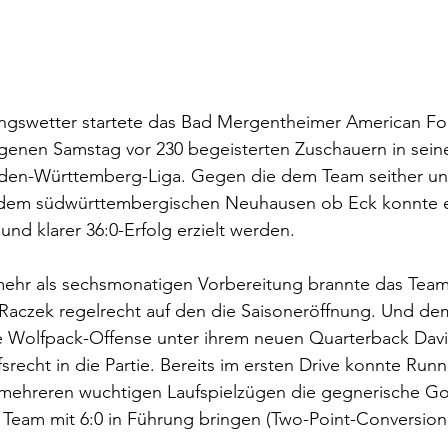
lingswetter startete das Bad Mergentheimer American Fo
enen Samstag vor 230 begeisterten Zuschauern in seine
Baden-Württemberg-Liga. Gegen die dem Team seither u
dem südwürttembergischen Neuhausen ob Eck konnte e
nd klarer 36:0-Erfolg erzielt werden.
mehr als sechsmonatigen Vorbereitung brannte das Team
aczek regelrecht auf den die Saisoneröffnung. Und d
ie Wolfpack-Offense unter ihrem neuen Quarterback Davi
echt in die Partie. Bereits im ersten Drive konnte Run
 mehreren wuchtigen Laufspielzügen die gegnerische Goa
Team mit 6:0 in Führung bringen (Two-Point-Conversion 