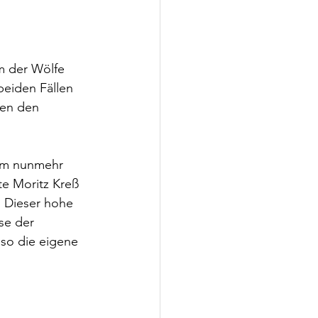
m der Wölfe 
eiden Fällen 
hen den 
nem nunmehr 
te Moritz Kreß 
. Dieser hohe 
se der 
 so die eigene 