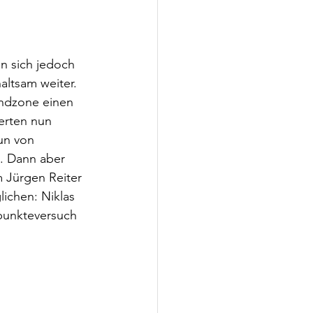
en sich jedoch 
ltsam weiter. 
ndzone einen 
erten nun 
un von 
t. Dann aber 
 Jürgen Reiter 
ichen: Niklas 
ipunkteversuch 