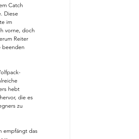
rtem Catch 
. Diese 
te im 
ch vorne, doch 
erum Reiter 
ie beenden 
olfpack-
lreiche 
ers hebt 
ervor, die es 
egners zu 
on empfängt das 