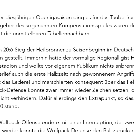
er diesjährigen Oberligasaison ging es für das Tauberfr
stgeber des sogenannten Kompensationsspieles waren di
t die unmittelbaren Tabellennachbarn.
 20:6-Sieg der Heilbronner zu Saisonbeginn im Deutsc
 gestellt. Immerhin hatte der vormalige Regionalligist 
stadion und wollte vor eigenem Publikum nichts anbrenn
lief auch die erste Halbzeit: nach gewonnenem Angriffs
t das Lederei und marschierten konsequent über das Fel
ck-Defense konnte zwar immer wieder Zeichen setzen, d
cht verhindern. Dafür allerdings den Extrapunkt, so da
:0 stand. 
Wolfpack-Offense endete mit einer Interception, der zwe
wieder konnte die Wolfpack-Defense den Ball zurücker