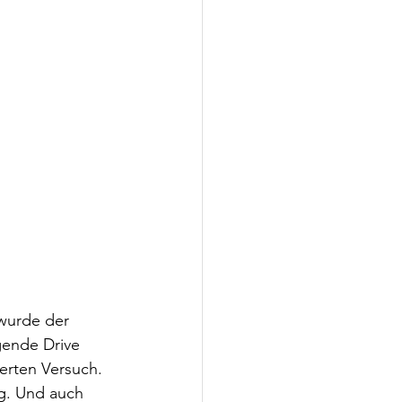
 wurde der 
gende Drive 
erten Versuch. 
ng. Und auch 