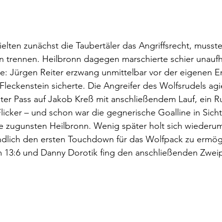
hielten zunächst die Taubertäler das Angriffsrecht, musst
 trennen. Heilbronn dagegen marschierte schier unaufha
: Jürgen Reiter erzwang unmittelbar vor der eigenen E
Fleckenstein sicherte. Die Angreifer des Wolfsrudels agi
eiter Pass auf Jakob Kreß mit anschließendem Lauf, ein R
licker – und schon war die gegnerische Goalline in Sich
 zugunsten Heilbronn. Wenig später holt sich wiederum
ndlich den ersten Touchdown für das Wolfpack zu ermögl
zum 13:6 und Danny Dorotik fing den anschließenden Zwe