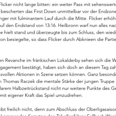
Flicker nicht lange bitten: ein weiter Pass mit sehenswe
bescherten das First Down unmittelbar vor der Endzone
ger mit fulminantem Lauf durch die Mitte. Flicker erhöh
uf den Endstand von 13:16. Heilbronn warf nun alles na
e hielt stand und überzeugte bis zum Schluss, den wied
ion besiegelte, so dass Flicker durch Abknieen die Part
en Revanche im fränkischen Lokalderby sehen sich die W
gagement bestätigt, haben sich doch an diesem Tag zah
ksvollen Aktionen in Szene setzen können. Ganz besond
Thomas Raczek die mentale Stärke der jungen Truppe h
klarem Halbzeitrückstand nicht nur weitere Punkte des G
mit eigener Kraft das Spiel umzudrehen.
eibt freilich nicht, denn zum Abschluss der Oberligasais