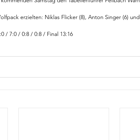
 kommenden Samstag den Tabellenführer Fellbach Warri
lfpack erzielten: Niklas Flicker (8), Anton Singer (6) un
0 / 7:0 / 0:8 / 0:8 / Final 13:16