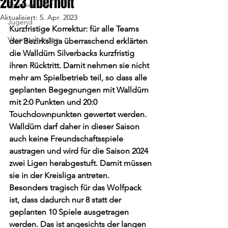
2023 überholt
Spielberichte
Aktualisiert:
5. Apr. 2023
Jugend
Kurzfristige Korrektur: für alle Teams 
Veranstaltungen
der Bezirksliga überraschend erklärten 
die Walldürn Silverbacks kurzfristig 
ihren Rücktritt. Damit nehmen sie nicht 
mehr am Spielbetrieb teil, so dass alle 
geplanten Begegnungen mit Walldürn 
mit 2:0 Punkten und 20:0 
Touchdownpunkten gewertet werden. 
Walldürn darf daher in dieser Saison 
auch keine Freundschaftsspiele 
austragen und wird für die Saison 2024 
zwei Ligen herabgestuft. Damit müssen 
sie in der Kreisliga antreten. 
Besonders tragisch für das Wolfpack 
ist, dass dadurch nur 8 statt der 
geplanten 10 Spiele ausgetragen 
werden. Das ist angesichts der langen 