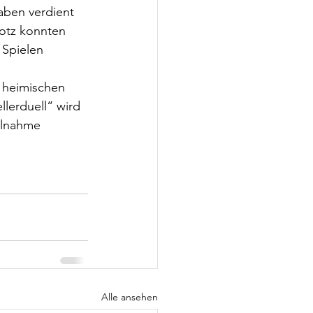
aben verdient 
otz konnten 
 Spielen 
 heimischen 
lerduell“ wird 
ilnahme 
Alle ansehen