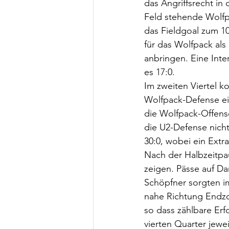
das Angriffsrecht in
Feld stehende Wolfp
das Fieldgoal zum 10
für das Wolfpack als
anbringen. Eine Int
es 17:0.
Im zweiten Viertel k
Wolfpack-Defense ein
die Wolfpack-Offens
die U2-Defense nich
30:0, wobei ein Ext
Nach der Halbzeitpa
zeigen. Pässe auf Da
Schöpfner sorgten i
nahe Richtung Endzon
so dass zählbare Er
vierten Quarter jew