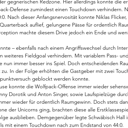
 der gegnerischen Redzone. Hier allerdings konnte die e
ack-Defense zumindest einen Touchdown verhindern. Ni
:0. Nach dieser Anfangsnervosität konnte Niklas Flicker,
 Quarterback auflief, gelungene Pässe für ordentlich R
erception machte diesem Drive jedoch ein Ende und weni
onnte – ebenfalls nach einem Angriffswechsel durch Inter
 weiteres Fieldgoal verhindern. Mit variablem Pass- und
e nun immer besser ins Spiel. Doch entscheidenden Ra
t zu. In der Folge erhöhten die Gastgeber mit zwei Tou
rapunktversuch geblockt werden konnte. 
use konnte die Wolfpack-Offense immer wieder sehensw
nny Dorotik und Anton Singer, sowie Laufspielzüge durch
mmer wieder für ordentlich Raumgewinn. Doch stets dan
e der Unicorns ging, brachten diese alle Erstklassespiel
folge ausblieben. Demgegenüber legte Schwäbisch Hall i
eils mit einem Touchdown nach zum Endstand von 44:0.