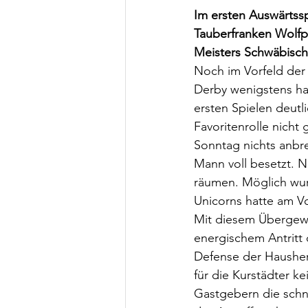
Im ersten Auswärtss
Tauberfranken Wolfp
Meisters Schwäbisch 
Noch im Vorfeld der 
Derby wenigstens hal
ersten Spielen deutl
Favoritenrolle nich
Sonntag nichts anbre
Mann voll besetzt. N
räumen. Möglich wur
Unicorns hatte am Vo
Mit diesem Übergewic
energischem Antritt
Defense der Hausher
für die Kurstädter 
Gastgebern die schne