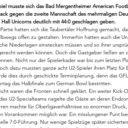
piel musste sich das Bad Mergentheimer American Footb
ack gegen die zweite Mannschaft des mehrmaligen Deu
Hall Unicorns deutlich mit 44:0 geschlagen geben.
Partie hatten sich die Taubertäler Hoffnung gemacht, d
bwegs offen zu gestalten. Immerhin hatten auch die Uni
iche Niederlagen einstecken müssen und so ihrer ursprü
t gerecht werden können. Doch die Gastgeber ließen an 
nnen. Nicht nur der Spielerkader war bis zum letzten Plat
och dazu mussten ganze acht U2-Spieler ihren Platz für Er
de dies durch geschickte Terminplanung, denn das GFL
rtag das Halbfinale zum German Bowl bestritten. 
ht waren die Fronten schnell geklärt. Ein weiter Kick-Of
 des U2-Specialteams nagelte die Gäste an deren Endzon
ren machte für Oberligaverhältnisse so enormen Druck,
kein Vorankommen möglich war. Ein misslungener Punt be
lle 7:0-Führung. Nur wenige Spielzüge später sicherten 