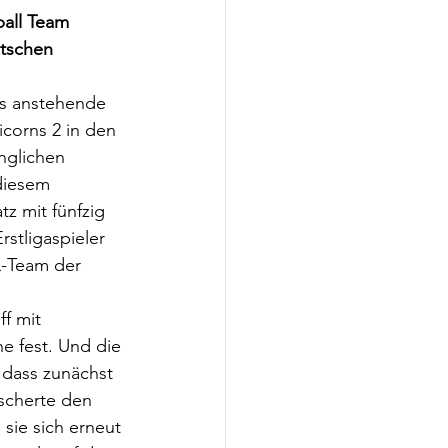
all Team 
tschen 
as anstehende 
corns 2 in den 
nglichen 
diesem 
z mit fünfzig 
stligaspieler 
-Team der 
f mit 
e fest. Und die 
 dass zunächst 
scherte den 
sie sich erneut 